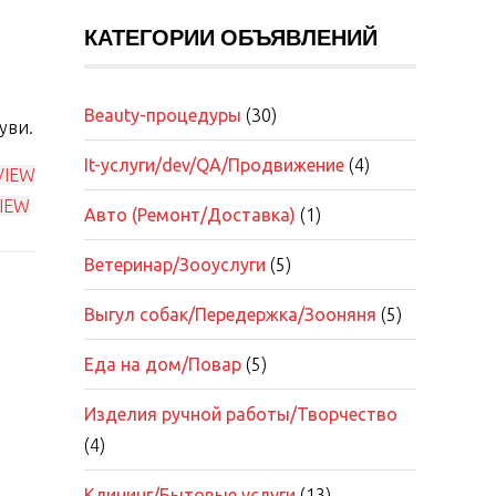
КАТЕГОРИИ ОБЪЯВЛЕНИЙ
Beauty-процедуры
(30)
уви.
It-услуги/dev/QA/Продвижение
(4)
VIEW
VIEW
Авто (Ремонт/Доставка)
(1)
Ветеринар/Зооуслуги
(5)
Выгул собак/Передержка/Зооняня
(5)
Еда на дом/Повар
(5)
Изделия ручной работы/Творчество
(4)
Клининг/Бытовые услуги
(13)