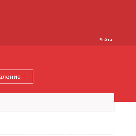
Войти
вление +