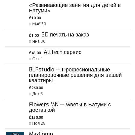
«Развивающие занятия для детей в
Батуми»
₾10.00
Май 30
3D печать на заказ
₾1.00
Янв 30
AllTech сервис
₾45.00
Окт 1
BLPstudio — Професиональные
планировочные решения для вашей
квартиры.
₾260.00
Дек 8
Flowers MN — wветы в Батуми с
доставкой
₾150.00
Ноя 28
MaxComp