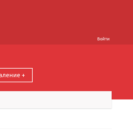
Войти
вление +