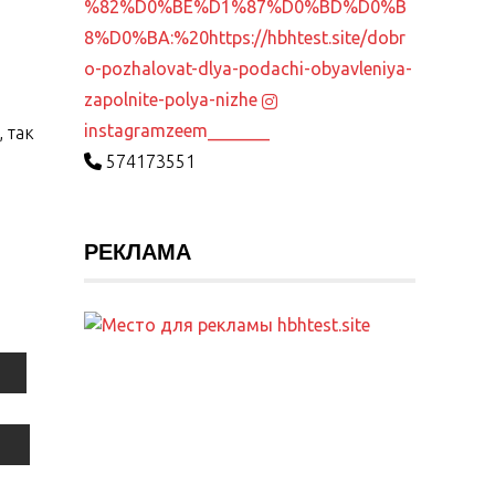
%82%D0%BE%D1%87%D0%BD%D0%B
8%D0%BA:%20https://hbhtest.site/dobr
o-pozhalovat-dlya-podachi-obyavleniya-
zapolnite-polya-nizhe
instagram
zeem_______
 так
574173551
РЕКЛАМА