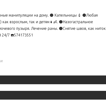
чные манипуляции на дому. 🟠 Капельницы 💉 🟠Любая
 как взрослым, так и детям👧👶. 🟠Назогастральное
очевого пузыря. Лечение раны. 🟠Снятие швов, как ниток,
й 24/7 ☎️574173551
ки