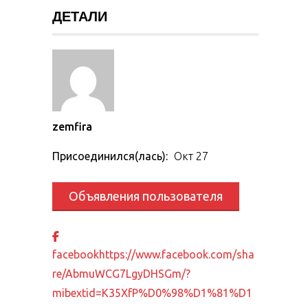
ДЕТАЛИ
zemfira
Присоединился(лась):
Окт 27
Объявления пользователя
facebook
https://www.facebook.com/sha
re/AbmuWCG7LgyDHSGm/?
mibextid=K35XfP%D0%98%D1%81%D1