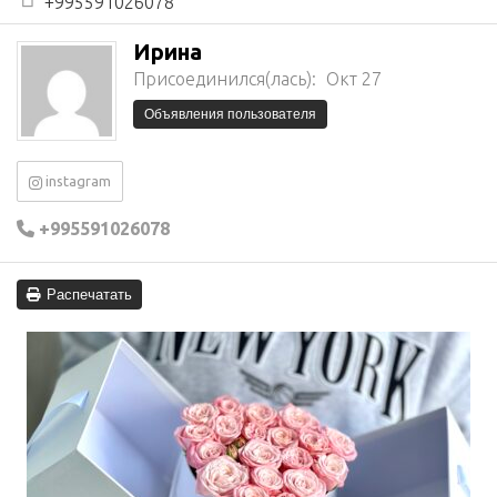
+995591026078
Ирина
Присоединился(лась):
Окт 27
Объявления пользователя
instagram
+995591026078
Распечатать