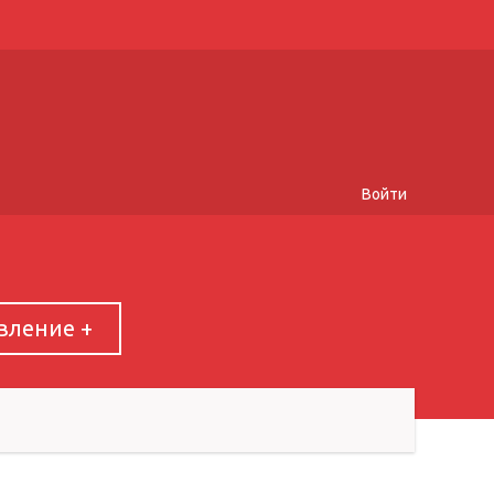
Войти
вление +