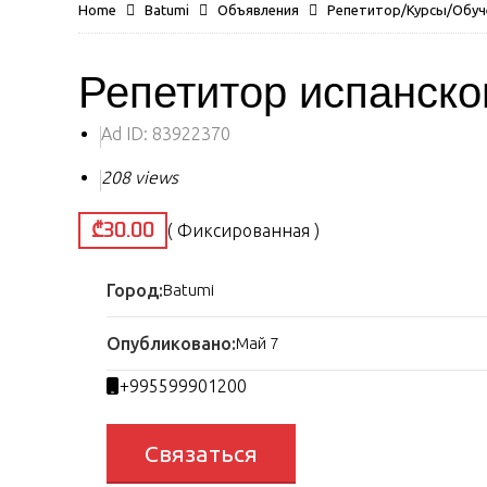
Home
Batumi
Объявления
Репетитор/Курсы/Обуч
Репетитор испанско
Ad ID:
83922370
208 views
₾30.00
( Фиксированная )
Город:
Batumi
Опубликовано:
Май 7
+995599901200
Связаться