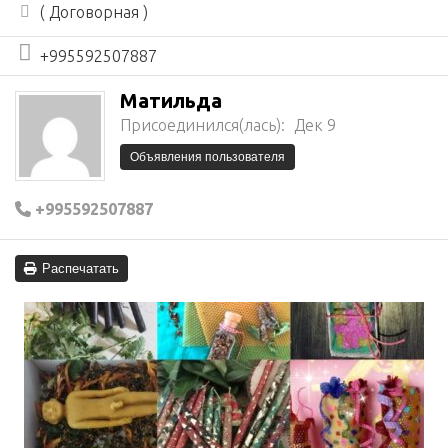
( Договорная )
+995592507887
Матильда
Присоединился(лась):
Дек 9
Объявления пользователя
+995592507887
Распечатать