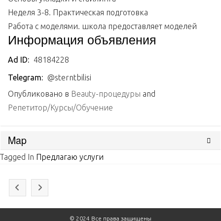
Неделя 3-8. Практическая подготовка
Работа с моделями. школа предоставляет моделей
Информация объявления
Ad ID:
48184228
Telegram:
@sterntbilisi
Опубликовано в
Beauty-процедуры
and
Репетитор/Курсы/Обучение
Map
Tagged In
Предлагаю услуги
© 2024
Все права защищены