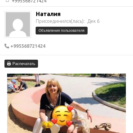
+995568721424
Наталия
Присоединился(лась):
Дек 6
Объявления пользователя
+995568721424
Распечатать