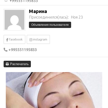
+995551195833
Марина
Присоединился(лась):
Ноя 23
Объявления пользователя
facebook
instagram
+995551195833
Распечатать