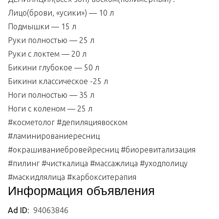
Лицо(брови, «усики») — 10 л
Подмышки — 15 л
Руки полностью — 25 л
Руки с локтем — 20 л
Бикини глубокое — 50 л
Бикини классическое -25 л
Ноги полностью — 35 л
Ноги с коленом — 25 л
#косметолог #депиляциявоском
#ламинированиересниц
#окрашиваниебровейресниц #биоревитализация
#пилинг #чисткалица #массажлица #уходполицу
#маскидлялица #карбокситерапия
Информация объявления
Ad ID:
94063846