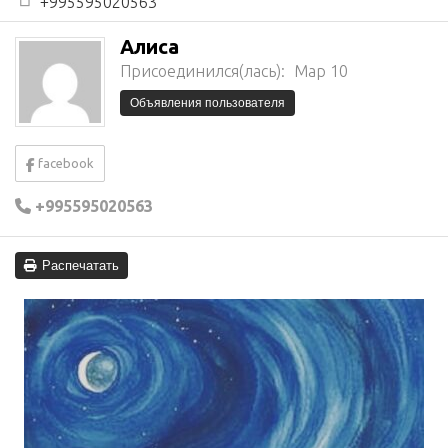
+995595020563
Алиса
Присоединился(лась):
Мар 10
Объявления пользователя
facebook
+995595020563
Распечатать