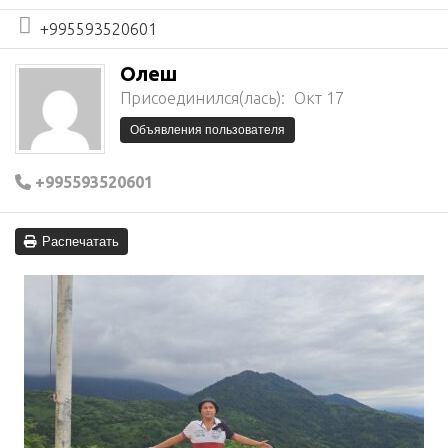
+995593520601
Олеш
Присоединился(лась):
Окт 17
Объявления пользователя
+995593520601
Распечатать