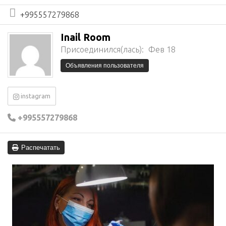
+995557279868
Inail Room
Присоединился(лась):
Фев 18
Объявления пользователя
instagram
+995557279868
Распечатать